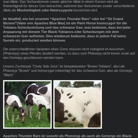
man Allele. Das Vorhandensein zweier gleicher Allele in einem Genom wird als
Reinerbigkeit für dieses Gen betrachtet, während das Vorkommen zweier verschiedener
Allele als
Mischerbigkeit oder Heterozygotie
bezeichnet wird.
Im Idealfall, wie bei unserem “Apaches Thunder Bars” oder bei “Sir Grand
Illusion”(Vater von Apaches Blue Max) ist ein Paint Horse homozygot für die
Tobiano-Scheckzeichung und das schwarze Gen, was bedeutet, dass bei jeder
Anpaarung mit diesem Tier Black-Tobianos oder Scheckungen mit dem
schwarzen Gen auftreten. Dies wiederum bedeutet, dass in jedem Fall keine
Sorrels etc. produziert werden können
.
Die unterschiedlichen Varianten eines Gens müssen nicht zwingend im Aussehen
(Phänotyp) eines Pferdes deutlich werden, so dass vom Phänotyp nicht immer exakt auf
den Genotyp geschlossen werden kann.
Unsere Zuchtstute “Cindy Solo Jess” ist beispielsweise “Brown-Tobiano”, also als
Phänotyp “Brown” und homozygot (reinerbig) für das schwarze Gen, also als Genotyp
“Black”.
Apaches Thunder Bars ist sowohl als Phenotyp als auch als Genotyp ein Black-