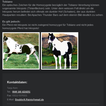
Tobiano
Ein optisches Zeichen für die Homozygotie bezüglich der Tobiano-Vererbung können
sogenannte Inkspots (Tintenflecken) sein. Unter dem weissen Fell direkt um die
Inkspots herum befindet sich oftmals ein dunkler Hof (Schatten), der aus dunklen
Hautpartien resultiert. Bei Apaches Thunder Bars auf dem oberen Bild deutlich zu sehen.
Es gilt jedoch:
Ein Pferd mit Inkspots ist nicht zwingend homozygot für Tobiano und nicht jedes
homozygote Pferd hat Inkspots!
Kontaktdaten:
Tanja Kern
Tel.:
0049 160 4224251
Fax:
03212-5376321
E-Mail:
Double-K-Paints@email.de