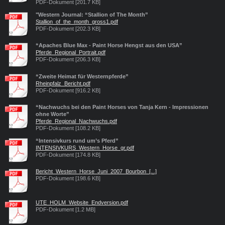
PDF-Dokument [201.7 KB]
"Western Journal: “Stallion of The Month”
Stallion_of_the_month_gross1.pdf
PDF-Dokument [202.3 KB]
“Apaches Blue Max - Paint Horse Hengst aus den USA”
Pferde_Regional_Portrait.pdf
PDF-Dokument [206.3 KB]
“Zweite Heimat für Westernpferde”
Rheinpfalz_Bericht.pdf
PDF-Dokument [916.2 KB]
“Nachwuchs bei den Paint Horses von Tanja Kern - Impressionen
ohne Worte”
Pferde_Regional_Nachwuchs.pdf
PDF-Dokument [108.2 KB]
“Intensivkurs rund um’s Pferd”
INTENSIVKURS_Western_Horse_gr.pdf
PDF-Dokument [174.8 KB]
Bericht_Western_Horse_Juni_2007_Bourbon_[...]
PDF-Dokument [198.6 KB]
UTE_HOLM_Website_Endversion.pdf
PDF-Dokument [1.2 MB]