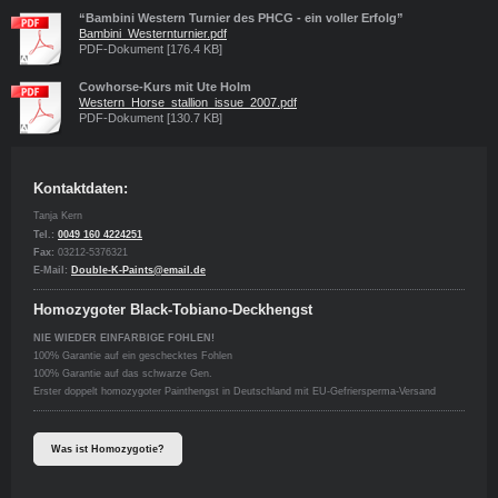
“Bambini Western Turnier des PHCG - ein voller Erfolg”
Bambini_Westernturnier.pdf
PDF-Dokument [176.4 KB]
Cowhorse-Kurs mit Ute Holm
Western_Horse_stallion_issue_2007.pdf
PDF-Dokument [130.7 KB]
Kontaktdaten:
Tanja Kern
Tel.:
0049 160 4224251
Fax:
03212-5376321
E-Mail:
Double-K-Paints@email.de
Homozygoter Black-Tobiano-Deckhengst
NIE WIEDER EINFARBIGE FOHLEN!
100% Garantie auf ein geschecktes Fohlen
100% Garantie auf das schwarze Gen.
Erster doppelt homozygoter Painthengst in Deutschland mit EU-Gefriersperma-Versand
Was ist Homozygotie?